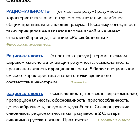
словарях:
РАЦИОНАЛЬНОСТЬ
— (от лат. ratio разум) разумность,
характеристика знания с т.зр. его соответствия наиболее
общим принципам мышления, разума. Поскольку совокупность
таких принципов не является вполне ясной и не имеет
отчетливой границы, понятию «Р.» свойственны и… …
Философская энциклопедия
Рациональность
— (от лат. ratio разум) термин в самом
широком смысле означающий разумность, осмысленность,
противоположность иррациональности. В более специальном
смысле характеристика знания с точки зрения его
соответствия некоторым… …
Википедия
рациональность
— осмысленность, трезвость, здравомыслие,
пропорциональность, обоснованность, приспособленность,
целесообразность, разумность, удобность Словарь русских
синонимов. рациональность см. разумность 2 Словарь
синонимов русского языка. Практически …
Словарь синонимов