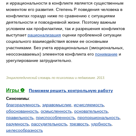
и иррациональности в конфликте является существенным
моментом его развития. Степень Р. поведения человека в
конфликтах гораздо ниже по сравнению с ситуациями
деятельности и повседневной жизни. Поэтому важным
условием как профилактики, так и разрешения конфликтов
выступает
рационализация
оценки проблемной ситуации
социального взаимодействия всеми ее основными
участниками. Без учета иррациональных (эмоциональных,
неосознаваемых) элементов конфликта его
понимание
и
урегулирование затруднительно.
Энциклопедический словарь по психологии и педагогике
.
2013
.
Игры ⚽
Поможем решить контрольную работу
Синонимы
:
благоразумность
,
здравомыслие
,
исчисляемость
,
обоснованность
,
осмысленность
,
основательность
,
правильность
,
приспособленность
,
пропорциональность
,
разумность
,
рассудительность
,
трезвость
,
удобность
,
целесообразность